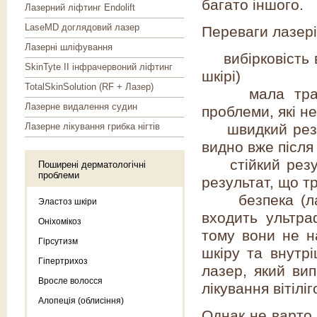
багато іншого.
Лазерний ліфтинг Endolift
LaseMD доглядовий лазер
Переваги лазерів
Лазерні шліфування
вибірковість вп
SkinTyte II інфрачервоний ліфтинг
шкірі)
TotalSkinSolution (RF + Лазер)
мала травмат
Лазерне видалення судин
проблеми, які н
Лазерне лікування грибка нігтів
швидкий резуль
видно вже після
стійкий резуль
Поширені дерматологічні
проблеми
результат, що т
безпека (лазе
Эластоз шкіри
входить ультра
Оніхомікоз
тому вони не на
Гірсутизм
шкіру та внутрі
Гіпертрихоз
лазер, який ви
Вросле волосся
лікування вітіліг
Алопеція (облисіння)
Однак не варто 