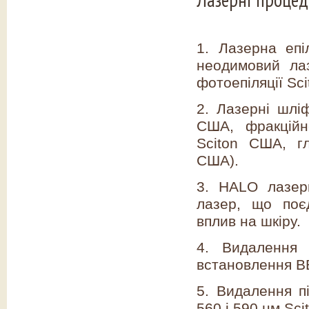
1. Лазерна епі
неодимовий ла
фотоепіляції Sc
2. Лазерні шліф
США, фракційн
Sciton США, г
США).
3. HALO лазер
лазер, що поє
вплив на шкіру.
4. Видалення
встановлення BB
5. Видалення п
560 і 590 нм Sci