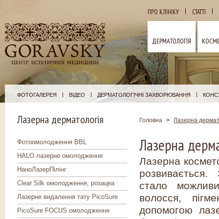
|
|
ПРО КЛІНІКУ
СТАТТІ
ДЕРМАТОЛОГІЯ
КОСМЕ
|
|
|
ФОТОГАЛЕРЕЯ
ВІДЕО
ДЕРМАТОЛОГІЧНІ ЗАХВОРЮВАННЯ
КОНСУ
Лазерна дерматологія
Головна
>
Лазерна дермат
Лазерна дерма
Фотоомолодження BBL
HALO лазерне омолодження
Лазерна космето
НаноЛазерПілінг
розвивається.
Clear Silk омолодження, розацеа
стало можлив
волосся, пігм
Лазерне видалення тату PicoSure
допомогою лазе
PicoSure FOCUS омолодження