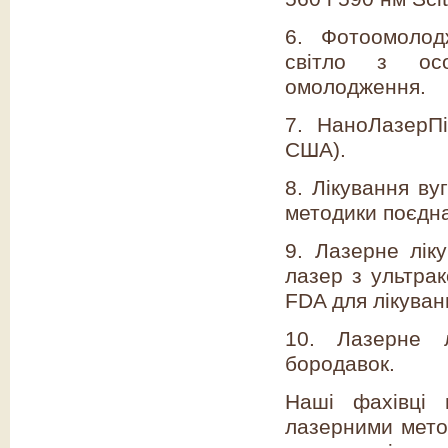
6. Фотоомолод
світло з осо
омолодження.
7. НаноЛазерПі
США).
8. Лікування ву
методики поєдна
9. Лазерне ліку
лазер з ультра
FDA для лікуванн
10. Лазерне л
бородавок.
Наші фахівці 
лазерними мето