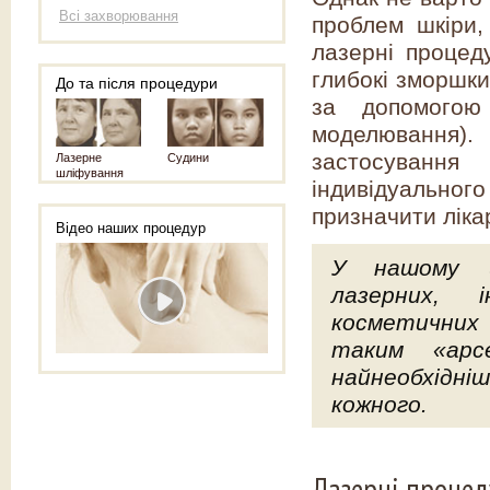
Всі захворювання
проблем шкіри,
лазерні процеду
глибокі зморшки
До та після процедури
за допомогою
моделювання).
застосування
Лазерне
Судини
шліфування
індивідуально
призначити ліка
Відео наших процедур
У нашому ц
лазерних, 
косметичних
таким «арс
найнеобхідн
кожного.
Лазерні процеду