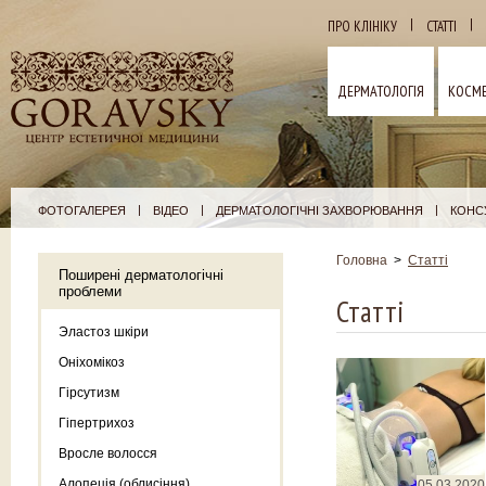
|
|
ПРО КЛІНІКУ
СТАТТІ
ДЕРМАТОЛОГІЯ
КОСМЕ
|
|
|
ФОТОГАЛЕРЕЯ
ВІДЕО
ДЕРМАТОЛОГІЧНІ ЗАХВОРЮВАННЯ
КОНСУ
Головна
>
Статті
Поширені дерматологічні
проблеми
Статті
Эластоз шкіри
Оніхомікоз
Гірсутизм
Гіпертрихоз
Вросле волосся
Алопеція (облисіння)
05.03.2020