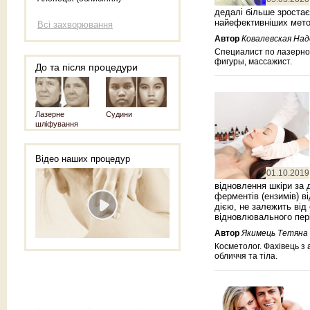
дедалі більше зростає
найефективніших метод
Всі захворювання
Автор
Ковалевская На
Специалист по лазерно
фигуры, массажист.
До та після процедури
Лазерне
Судини
шліфування
Відео наших процедур
01.10.2019
відновлення шкіри за
ферментів (ензимів) в
дією, не залежить від
відновлювального пер
Автор
Якимець Тетяна
Косметолог. Фахівець з 
обличчя та тіла.