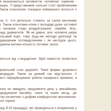
ня визначаються активністю чоловічих гормонів -
ізацію. У представників сильної статі проблемними
. Також класичною локацією небажаного волосся є
ож ті, хто ретельно стежить за своїм весняним
. Також клієнтами клінік є володарі дуже чутливої
 залишає сліди роздратування: свербіж, біль,
виду дерматитів. Як не дивно, але чоловіча шкіра
ьовий поріг, тому будь-які методи депіляції їм
підвищеним потовиділенням і, як наслідок цього,
джена велика кількість потових залоз.
няються від стандартних. Щоб повністю позбутися
адовільний стан здоров'я. Тяжкі форми цукрового
роцедури. Також на деякий час відстрочать її
асті передбачуваної роботи лазерного променя, а
 воно не завадить продовжити день у звичайному
ідвідування басейну, лазні та інших місць, де
огою косметики з добрим коефіцієнтом зволоження.
ої терапії.
 від 8-10 процедур, які проводяться з інтервалом у