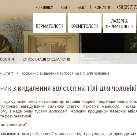
+38(097)7
|
|
|
ПРО КЛІНІКУ
СТАТТІ
АКЦІЇ
КОНТАКТИ
ЛАЗЕРНА
ДЕРМАТОЛОГІЯ
КОСМЕТОЛОГІЯ
ДЕРМАТОЛОГІЯ
|
РЮВАННЯ
КОНСУЛЬТАЦІЇ СПЕЦІАЛІСТІВ
>
Статті
>
Посібник з видалення волосся на тілі для чоловіків
ник з видалення волосся на тілі для чоловікі
т, що сучасні чоловіки схильні до впливів модних тенденцій навіть біл
гулярного відвідування сильною статтю майстрів манікюру. Наста
ому з надмірним густим волоссям. Чоловічі процедури лазерної епіля
та результативні.
 це чоловікам?
відмінність лазерної епіляції у чоловіків від процедури, що проводитьс