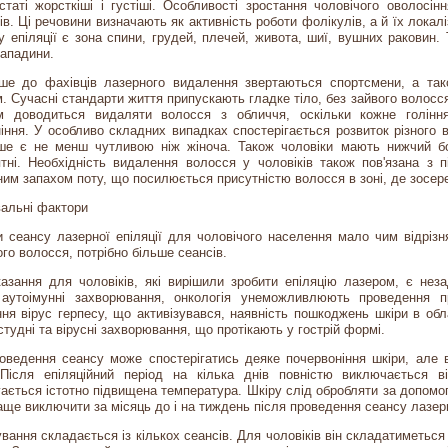
статі жорсткіші і густіші. Особливості зростання чоловічого оволосін
ів. Ці речовини визначають як активність роботи фолікулів, а й їх локал
у епіляції є зона спини, грудей, плечей, живота, шиї, вушних раковин
западини.
іше до фахівців лазерного видалення звертаються спортсмени, а так
. Сучасні стандарти життя припускають гладке тіло, без зайвого волосся
Їм доводиться видаляти волосся з обличчя, оскільки кожне гоління
іння. У особливо складних випадках спостерігається розвиток різного 
ше є не менш чутливою ніж жіноча. Також чоловіки мають нижчий бол
тні. Необхідність видалення волосся у чоловіків також пов'язана з 
им запахом поту, що посилюється присутністю волосся в зоні, де зосере
альні фактори
 сеансу лазерної епіляції для чоловічого населення мало чим відріз
го волосся, потрібно більше сеансів.
азання для чоловіків, які вирішили зробити епіляцію лазером, є нез
, аутоімунні захворювання, онкологія унеможливлюють проведення п
ня вірус герпесу, що активізувався, наявність пошкоджень шкіри в обл
студні та вірусні захворювання, що протікають у гострій формі.
оведення сеансу може спостерігатись деяке почервоніння шкіри, але
 Після епіляційний період на кілька днів повністю виключається в
гається істотно підвищена температура. Шкіру слід обробляти за допом
аще виключити за місяць до і на тиждень після проведення сеансу лазерн
ування складається із кількох сеансів. Для чоловіків він складатиметься