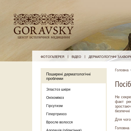
|
|
ФОТОГАЛЕРЕЯ
ВІДЕО
ДЕРМАТОЛОГІЧНІ ЗАХВО
Головна
Поширені дерматологічні
проблеми
Посіб
Эластоз шкіри
Не секре
Оніхомікоз
факт ре
Гірсутизм
зростаюч
безпечні 
Гіпертрихоз
Для чого
Вросле волосся
Головна 
Алопеція (облисіння)