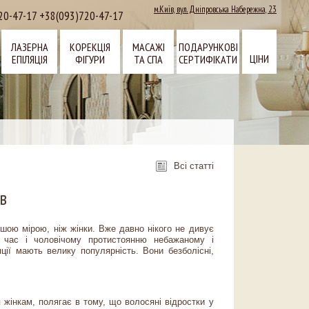
м.Київ,
вул. Дніпровська Набережна, 23
20-47-17
+38(093)720-47-17
ЛАЗЕРНА
КОРЕКЦІЯ
МАСАЖІ
ПОДАРУНКОВІ
ЦІНИ
ЕПІЛЯЦІЯ
ФІГУРИ
ТА СПА
СЕРТИФІКАТИ
Всі статті
в
ьшою мірою, ніж жінки. Вже давно нікого не дивує
в час і чоловічому протистоянню небажаному і
ції мають велику популярність. Вони безболісні,
я жінкам, полягає в тому, що волосяні відростки у