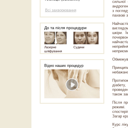
сильної 
андроген
Всі захворювання
з погляд
пахвові 
Найчаст
До та після процедури
виглядом
шкіри. 
почервон
найчасті
неприйня
Лазерне
Судини
неприємн
шліфування
Обмежув
Відео наших процедур
Принципи
небажано
Протипок
діабету
проведен
також за
Після пр
режимі.
спостері
Загар кр
Курс лік