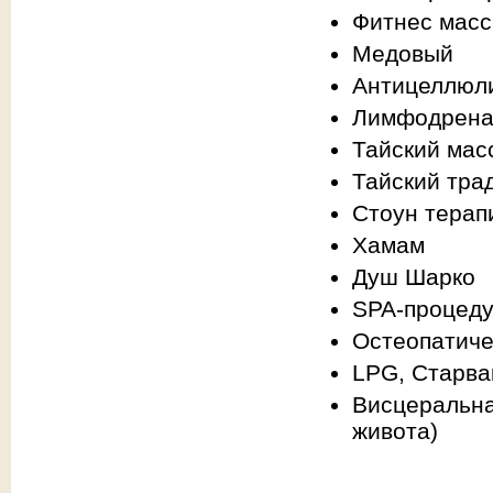
Фитнес мас
Медовый
Антицеллюл
Лимфодрен
Тайский мас
Тайский тра
Стоун терап
Хамам
Душ Шарко
SPA-процеду
Остеопатиче
LPG, Старва
Висцеральна
живота)