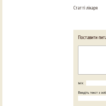
Статті лікаря
Поставити пита
Імʼя:
Введіть текст з зо