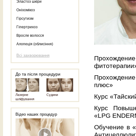
Эластоз шкіри
Оніхомікоз
Гірсутизм
Гіпертрихоз
Вросле волосся
Алопеція (облисіння)
Всі захворювання
Прохождени
фитотерапии
До та після процедури
Прохождение
плюс»
Лазерне
Судини
Курс «Тайский
шліфування
Курс Повыше
Відео наших процедур
«LPG ENDERM
Обучение в 
Антицеллюлит